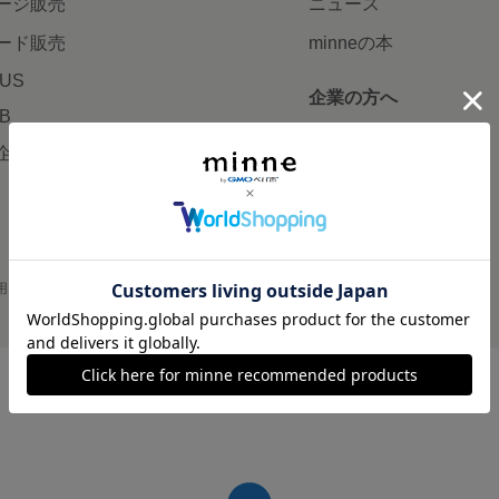
ージ販売
ニュース
ード販売
minneの本
LUS
企業の方へ
AB
広告出稿について
企画・イベント
大口注文について
用
プライバシーポリシー
会社概要
採用情報
メディアキット
©GMO Pepabo, Inc. All rights reserved.