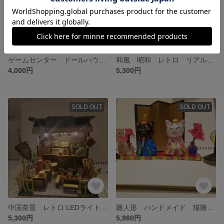
ゲームセンター ドールハウス 完成品 防塵ケースライト付き 次回入荷未定 レア
和風 昭和 レトロ リアル ラーメン屋 屋台 ドールハウス 完成品 ライト付き
4,000円
5,300円
SOLD OUT
SOLD OUT
中国茶屋 レトロ LEDライト付き ドールハウス 完成品 中華 お茶 レア
雛人形 ハンドメイド 猫雛人形
5,300円
5,980円