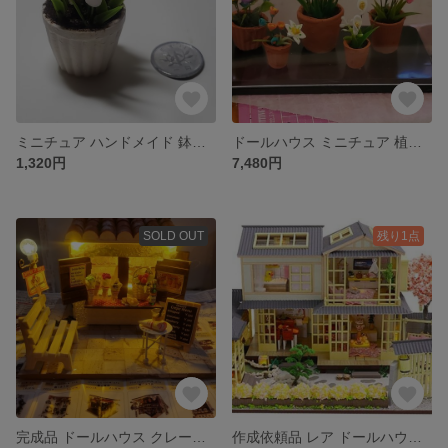
ミニチュア ハンドメイド 鉢植え チューリップの鉢植え ドールハウス 艶あり
ドールハウス ミニチュア 植木鉢 花 詰め合わせ カバー付
1,320円
7,480円
SOLD OUT
残り1点
完成品 ドールハウス クレープ屋 LEDライトす オリジナル品 一点物
作成依頼品 レア ドールハウスキット 和風 二階建て 庭ドールハウス