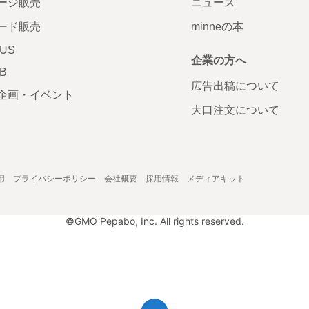
ージ販売
ニュース
ード販売
minneの本
LUS
企業の方へ
AB
広告出稿について
企画・イベント
大口注文について
用
プライバシーポリシー
会社概要
採用情報
メディアキット
©GMO Pepabo, Inc. All rights reserved.