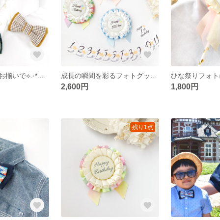
特別な日を家族お揃いで⟡.·*.蝶ネクタイ＆ヘアクリップ
成長の瞬間を彩るフォトグッズ｢月齢ロゼット｣【全3色】
2,600円
1,800円
残り1点