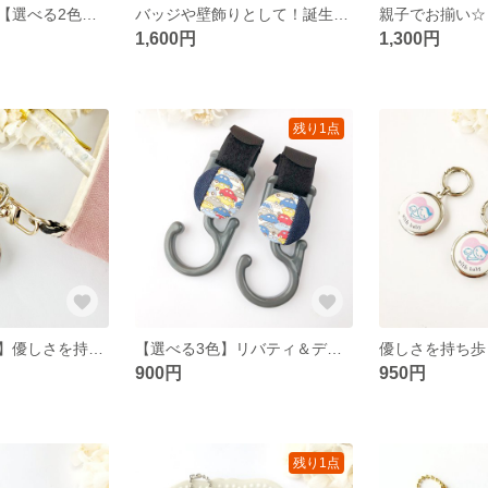
パパとお揃い☆【選べる2色】リバティ蝶ネクタイ子ども用
バッジや壁飾りとして！誕生日ロゼットバッジ☆
1,600円
1,300円
残り1点
【裏面リバティ】優しさを持ち歩く♡小さなマタニティマークキーホルダー
【選べる3色】リバティ＆デニムのベビーカーフック
900円
950円
残り1点