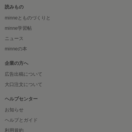
読みもの
minneとものづくりと
minne学習帖
ニュース
minneの本
企業の方へ
広告出稿について
大口注文について
ヘルプセンター
お知らせ
ヘルプとガイド
利用規約