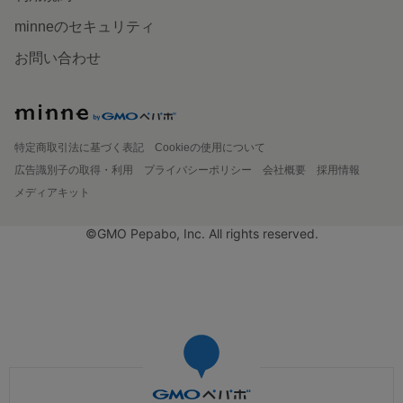
minneのセキュリティ
お問い合わせ
特定商取引法に基づく表記
Cookieの使用について
広告識別子の取得・利用
プライバシーポリシー
会社概要
採用情報
メディアキット
©GMO Pepabo, Inc. All rights reserved.