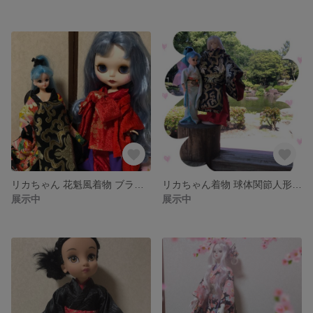
リカちゃん 花魁風着物 ブライス 2着セット
リカちゃん着物 球体関節人形 27センチドール 男の子着物 リカちゃん
展示中
展示中