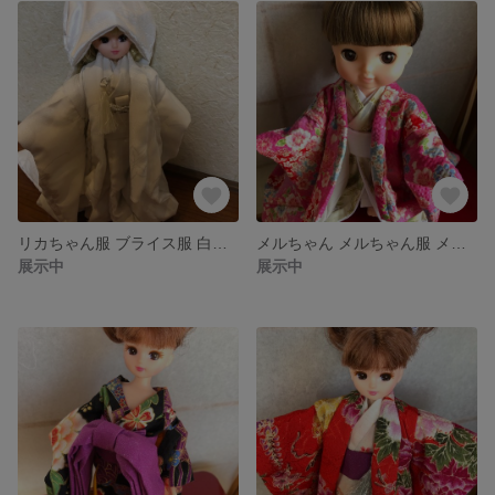
リカちゃん服 ブライス服 白無垢 リカちゃん ブライス
メルちゃん メルちゃん服 メルちゃん着物 レミンちゃん ソランちゃん
展示中
展示中