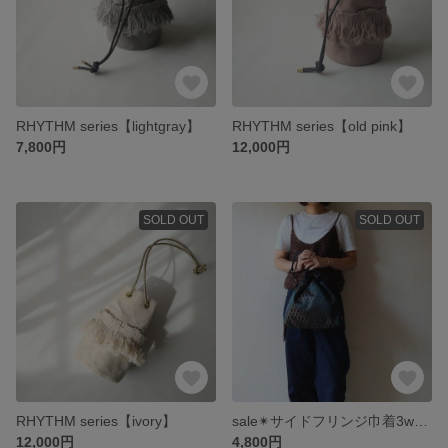
RHYTHM series【lightgray】
RHYTHM series【old pink】
7,800円
12,000円
SOLD OUT
SOLD OUT
RHYTHM series【ivory】
sale✴サイドフリンジ巾着3way bag【ブルーダイヤ柄】
12,000円
4,800円