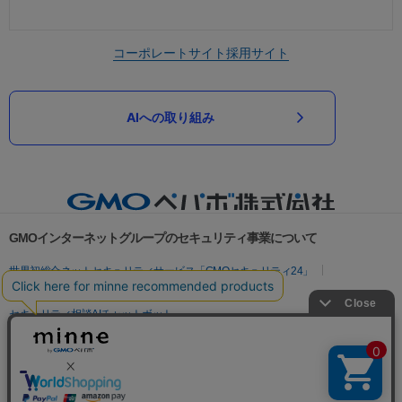
コーポレートサイト
採用サイト
AIへの取り組み
GMOインターネットグループのセキュリティ事業について
世界初総合ネットセキュリティサービス「GMOセキュリティ24」
パスワード漏洩診断
Webサイトリスク診断
セキュリティ相談AIチャットボット
実在証明・盗聴対策
サイバー攻撃対策（GMOサイバーセキュリティ byイエラエ）
サイバー攻撃対策（GMO Flatt Security）
なりすまし対策
セキュリティ事業の軌跡