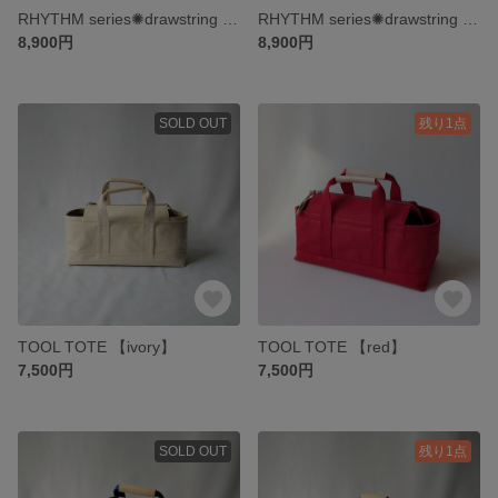
RHYTHM series✺drawstring bag【ivory】
RHYTHM series✺drawstring bag【old pink】
8,900円
8,900円
SOLD OUT
残り1点
TOOL TOTE 【ivory】
TOOL TOTE 【red】
7,500円
7,500円
SOLD OUT
残り1点