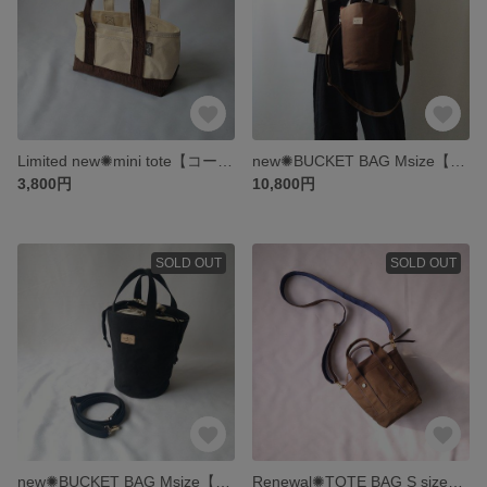
Limited new✺mini tote【コーデュロイbrown】
new✺BUCKET BAG Msize【brown】
3,800円
10,800円
SOLD OUT
SOLD OUT
new✺BUCKET BAG Msize【black】
Renewal✺TOTE BAG S size【cacao brown✕blue】