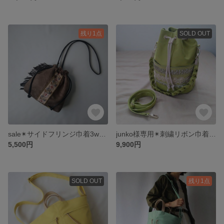
残り1点
SOLD OUT
sale✴サイドフリンジ巾着3way bag【スエード×刺繍リボン】
junko様専用✴刺繍リボン巾着バッグMsize【ラ・フランス】
5,500円
9,900円
SOLD OUT
残り1点