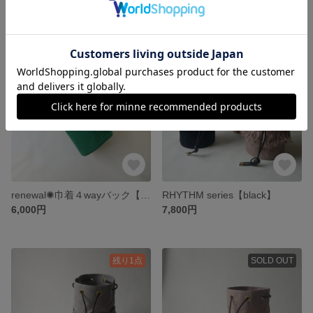
8,500円
8,500円
SOLD OUT
SOLD OUT
renewal✺巾着４wayバック【green】
RHYTHM series【black】
6,000円
7,800円
残り1点
SOLD OUT