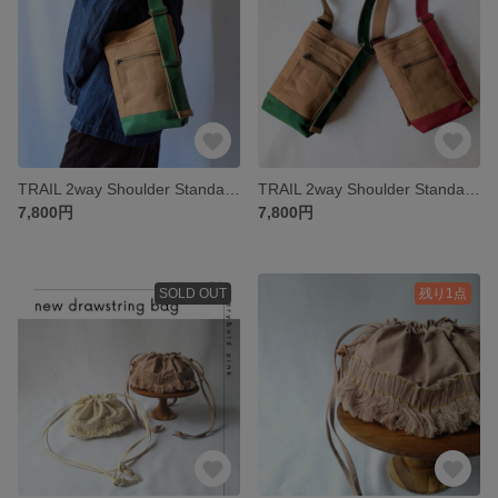
TRAIL 2way Shoulder Standard【chestnut×green】
TRAIL 2way Shoulder Standard【chestnut×burgundy】
7,800円
7,800円
SOLD OUT
残り1点