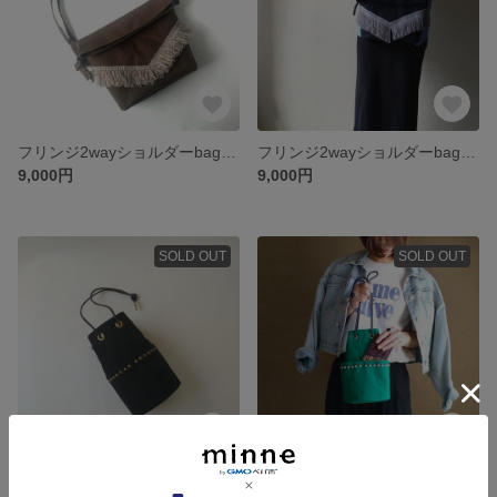
フリンジ2wayショルダーbag【cacao brown×old pink】
フリンジ2wayショルダーbag【black×light gray】
9,000円
9,000円
SOLD OUT
SOLD OUT
renewal✺スタッズ巾着４wayバック 【black】
renewal✺スタッズ巾着４wayバック 【green】