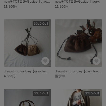
new✺TOTE BAGLsize【black】
new✺TOTE BAGLsize【ivory】
11,800円
11,800円
SOLD OUT
drawstring fur bag【gray beige】
drawstring fur bag【dark brown】
4,500円
展示中
SOLD OUT
SOLD OUT