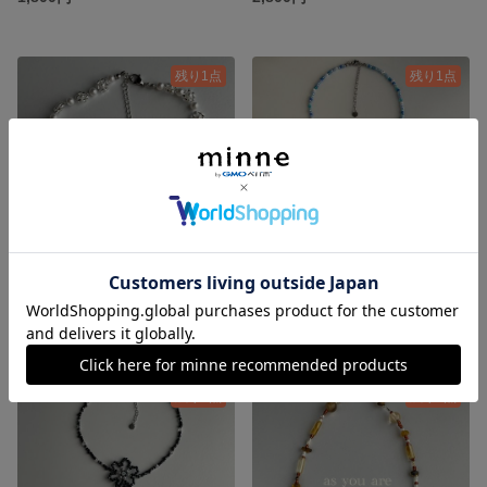
残り1点
残り1点
✴︎一点限り✴︎【Sea Bloom】 ビーズチョーカー / フラワービーズネックレス
✴︎一点限り✴︎【sky petal ribbon choker】 水色 ビーズ フラワー リボン チョーカー
2,400円
2,700円
残り1点
残り1点