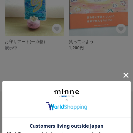
お守りアート(一点物)
笑っていよう
展示中
1,200円
minne ホーム
A's Bule GALLERY の作品一覧
minneを知る
minneについて
minneで買いたい