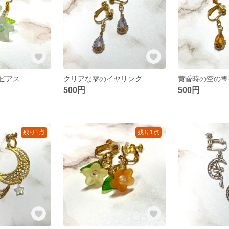
ピアス
クリアな雫のイヤリング
黄昏時の空の雫
500円
500円
残り1点
残り1点