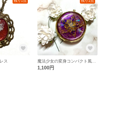
残り1点
残り1点
レス
魔法少女の変身コンパクト風ケース
1,100円