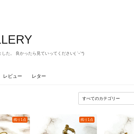
LLERY
た。 良かったら見ていってください( ˊᵕˋ*)
レビュー
レター
残り1点
残り1点