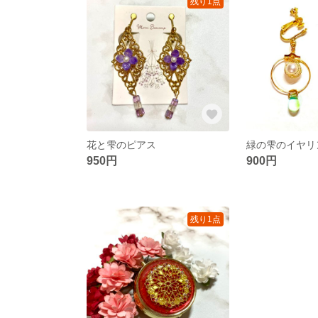
残り1点
花と雫のピアス
緑の雫のイヤリ
950円
900円
残り1点