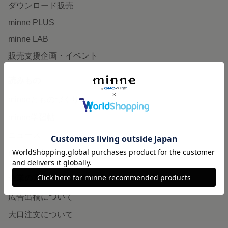
ダウンロード販売
minne PLUS
minne LAB
販売支援企画・イベント
読みもの
minneとものづくりと
minne学習帖
ニュース
minneの本
企業の方へ
広告出稿について
大口注文について