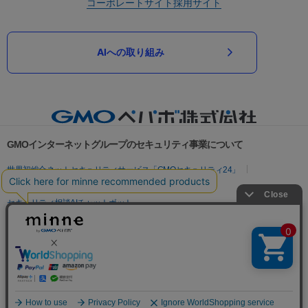
コーポレートサイト
採用サイト
AIへの取り組み
GMOインターネットグループのセキュリティ事業について
世界初総合ネットセキュリティサービス「GMOセキュリティ24」
パスワード漏洩診断
Webサイトリスク診断
セキュリティ相談AIチャットボット
実在証明・盗聴対策
サイバー攻撃対策（GMOサイバーセキュリティ byイエラエ）
サイバー攻撃対策（GMO Flatt Security）
なりすまし対策
セキュリティ事業の軌跡