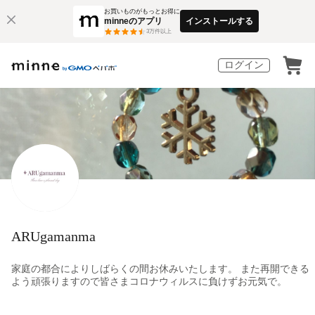
お買いものがもっとお得に
minneのアプリ
インストールする
3
万件以上
ログイン
ARUgamanma
家庭の都合によりしばらくの間お休みいたします。 また再開できる
よう頑張りますので皆さまコロナウィルスに負けずお元気で。