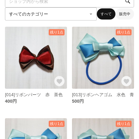
すべて
販売中
残り1点
残り1点
[014]リボンパーツ 赤 茶色
[013]リボンヘアゴム 水色 青
400円
500円
残り1点
残り1点