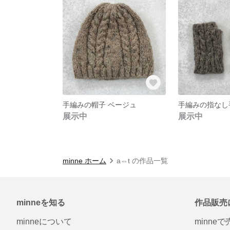
手編みの帽子 ベージュ
手編みの指なし
展示中
展示中
minne ホーム
a⇔t の作品一覧
minneを知る
作品販売
minneについて
minne