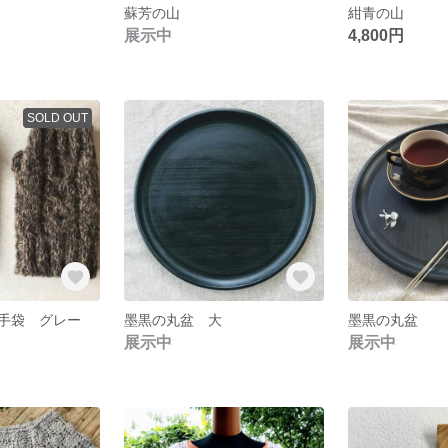
蘇芳の山
紺青の山
展示中
4,800円
SOLD OUT
手袋 グレー
墨黒の丸盆 大
墨黒の丸盆
展示中
展示中