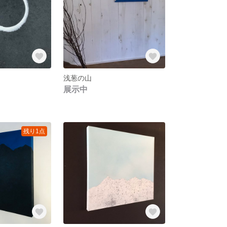
浅葱の山
展示中
残り1点