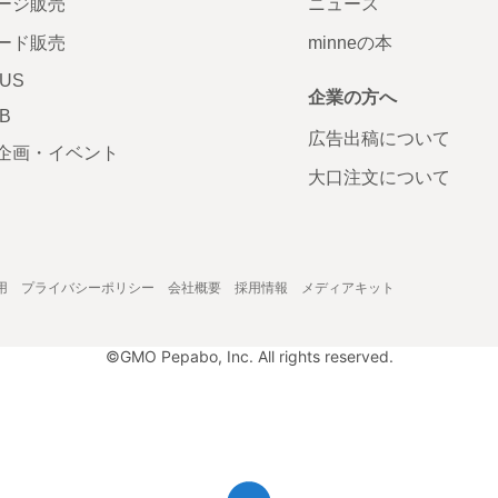
ージ販売
ニュース
ード販売
minneの本
LUS
企業の方へ
AB
広告出稿について
企画・イベント
大口注文について
用
プライバシーポリシー
会社概要
採用情報
メディアキット
©GMO Pepabo, Inc. All rights reserved.