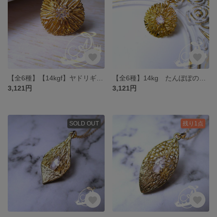
【全6種】【14kgf】ヤドリギのマロンドロップネックレス～mistletoe marron drop～
【全6種】14kg たんぽぽのわたげネックレス～dandeliom fluff～
3,121円
3,121円
SOLD OUT
残り1点