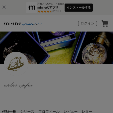
お買いものがもっとお得に
minneのアプリ
インストールする
3
万件以上
ログイン
atelier opifex
作品一覧
シリーズ
プロフィール
レビュー
レター