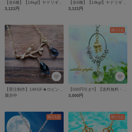
【全6種】【14kgf】ヤドリギの葉のネックレス～mistletoe leaf～
【全6種】【14kgf】ヤドリギ リーフネックレス～leaf～
3,121円
3,121円
残り1点
【受注制作】14KGF★ロビンズ・エッグ・ブルー・ネックレス～Robin's Egg Blue Necklace～
【500円引き‼】【送料無料・訳アリ品】森の中へようこそ 5点セット（ネックレス3点＆ピンキーリング2点）
展示中
3,000円
残り1点
残り1点