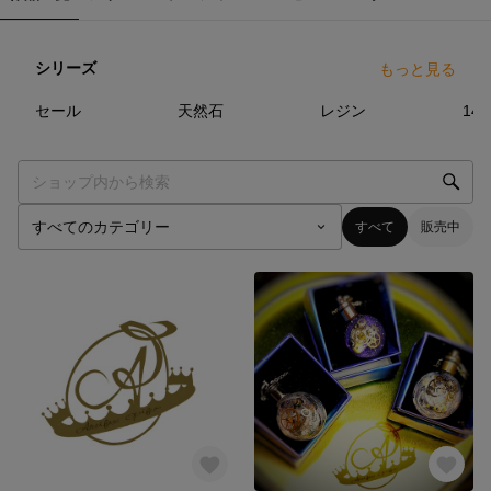
シリーズ
もっと見る
4
点
9
点
1
点
セール
天然石
レジン
14k
すべて
販売中