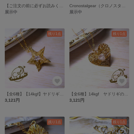
【ご注文の前に必ずお読みください】
Cronostalgear（クロノスタルギア）
展示中
展示中
残り1点
残り1点
【全6種】【14kgf】ヤドリギが灯す星･･･トップスターネックレス～mistletoe star～
【全6種】14kgf ヤドリギのハートネックレス～mistletoe heart～
3,121円
3,121円
残り1点
残り1点