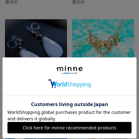
展示中
展示中
【silver925】ホワイトシェルの花びらノンホールピアス
【淡水パール】人魚の涙ネックレス～tear drop～
展示中
展示中