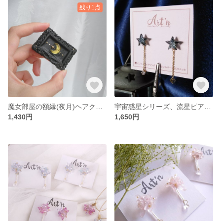
残り1点
魔女部屋の額縁(夜月)ヘアクリップ
宇宙惑星シリーズ、流星ピアス/イヤリング
1,430円
1,650円