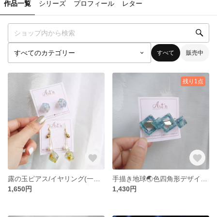
作品一覧
シリーズ
プロフィール
レター
すべて
販売中
残り1点
露の玉ピアス/イヤリング(一粒青い/ゆらゆらイエロー)
手描き地球🌏色四角形デザインヘアクリップ
1,650円
1,430円