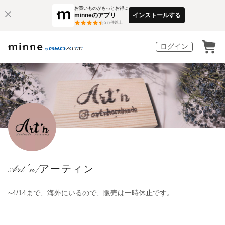
お買いものがもっとお得に
minneのアプリ
インストールする
3
万件以上
ログイン
Art'n/アーティン
~4/14まで、海外にいるので、販売は一時休止です。