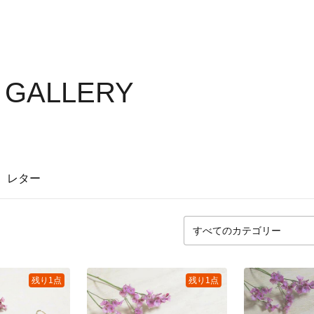
S GALLERY
レター
残り1点
残り1点