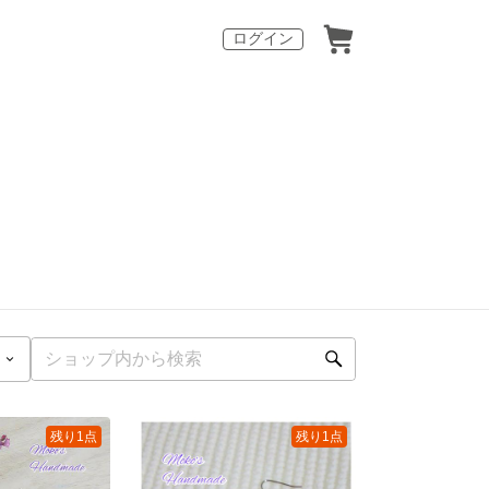
ログイン
残り1点
残り1点