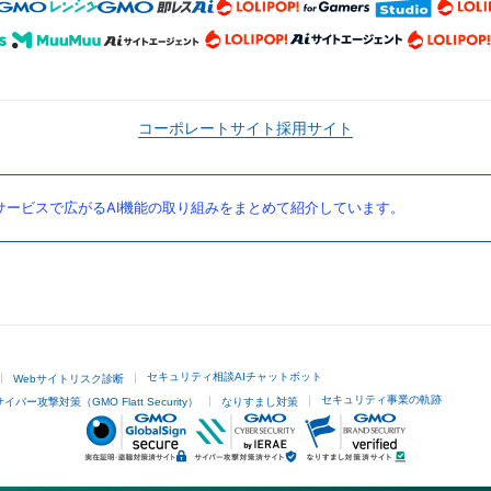
コーポレートサイト
採用サイト
ービスで広がるAI機能の取り組みをまとめて紹介しています。
セキュリティ相談AIチャットボット
Webサイトリスク診断
セキュリティ事業の軌跡
サイバー攻撃対策（GMO Flatt Security）
なりすまし対策