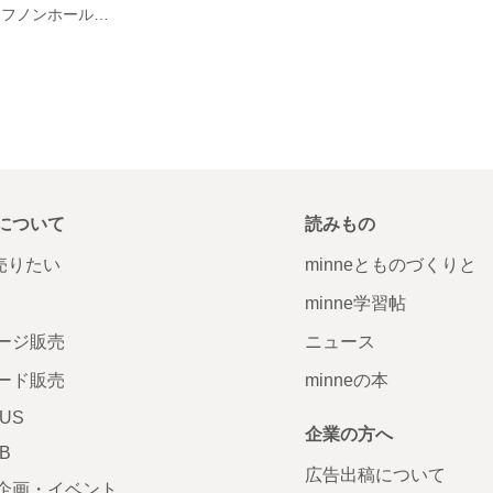
レース 花モチーフノンホールピアス
について
読みもの
で売りたい
minneとものづくりと
minne学習帖
ージ販売
ニュース
ード販売
minneの本
LUS
企業の方へ
AB
広告出稿について
企画・イベント