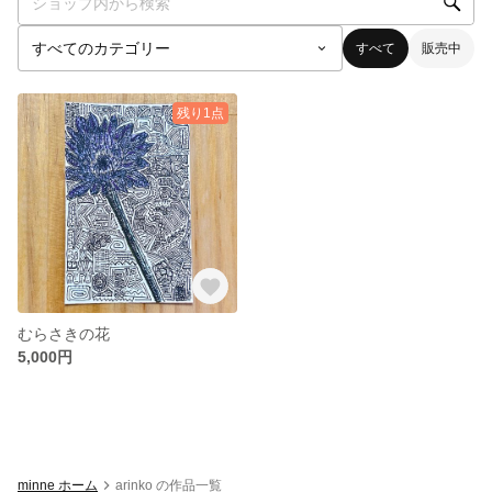
すべて
販売中
残り1点
むらさきの花
5,000円
minne ホーム
arinko の作品一覧