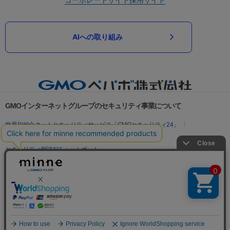
AIへの取り組み
GMOインターネットグループのセキュリティ事業について
世界初総合ネットセキュリティサービス「GMOセキュリティ24」
パスワード漏洩診断
Webサイトリスク診断
セキュリティ相談AIチャットボット
実在証明・盗聴対策
サイバー攻撃対策（GMOサイバーセキュリティ byイエラエ）
サイバー攻撃対策（GMO Flatt Security）
なりすまし対策
セキュリティ事業の軌跡