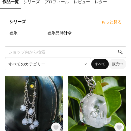
作品一覧
シリーズ
プロフィール
レビュー
レター
シリーズ
もっと見る
5
点
5
点
🧊氷
🧊氷晶時計💎
すべて
販売中