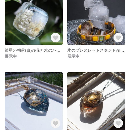
銀星の朝露(白)🧊花と氷のバッグチャーム
氷のブレスレットスタンド🧊アウトレット氷で
展示中
展示中