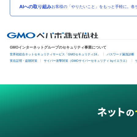
AIへの取り組み
お客様の「やりたいこと」をもっと手軽に。各サ
GMOインターネットグループのセキュリティ事業について
世界初総合ネットセキュリティサービス「GMOセキュリティ24」
パスワード漏洩診断
実在証明・盗聴対策
サイバー攻撃対策（GMOサイバーセキュリティ byイエラエ）