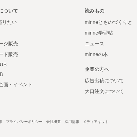
について
読みもの
で売りたい
minneとものづくりと
minne学習帖
ージ販売
ニュース
ード販売
minneの本
LUS
企業の方へ
AB
広告出稿について
企画・イベント
大口注文について
用
プライバシーポリシー
会社概要
採用情報
メディアキット