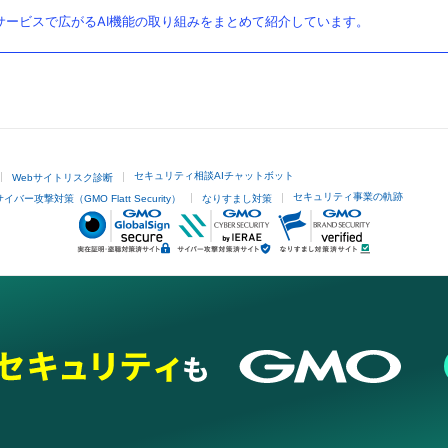
ービスで広がるAI機能の取り組みをまとめて紹介しています。
セキュリティ相談AIチャットボット
Webサイトリスク診断
セキュリティ事業の軌跡
サイバー攻撃対策（GMO Flatt Security）
なりすまし対策