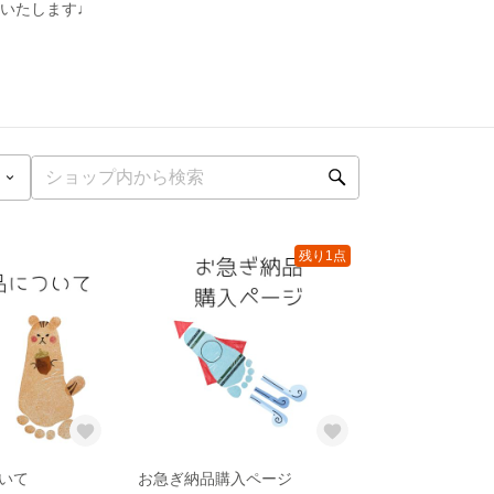
作いたします♩
残り1点
いて
お急ぎ納品購入ページ