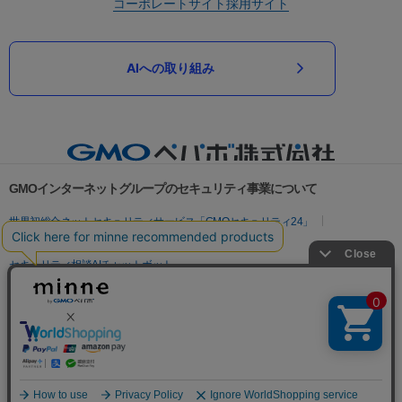
コーポレートサイト
採用サイト
AIへの取り組み
GMOインターネットグループのセキュリティ事業について
世界初総合ネットセキュリティサービス「GMOセキュリティ24」
パスワード漏洩診断
Webサイトリスク診断
セキュリティ相談AIチャットボット
実在証明・盗聴対策
サイバー攻撃対策（GMOサイバーセキュリティ byイエラエ）
サイバー攻撃対策（GMO Flatt Security）
なりすまし対策
セキュリティ事業の軌跡