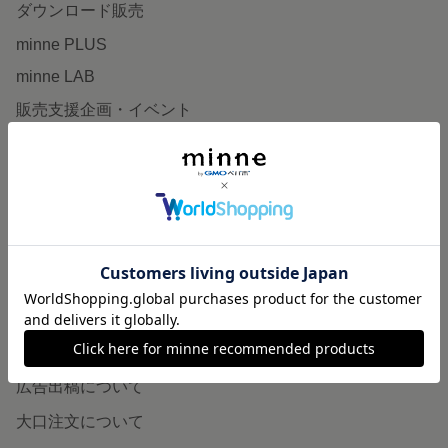
ダウンロード販売
minne PLUS
minne LAB
販売支援企画・イベント
読みもの
minneとものづくりと
minne学習帖
ニュース
minneの本
企業の方へ
広告出稿について
大口注文について