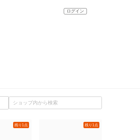
ログイン
残り1点
残り1点