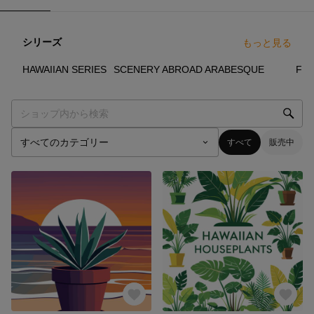
シリーズ
もっと見る
3
点
2
点
1
点
HAWAIIAN SERIES
SCENERY ABROAD
ARABESQUE
FL
すべて
販売中