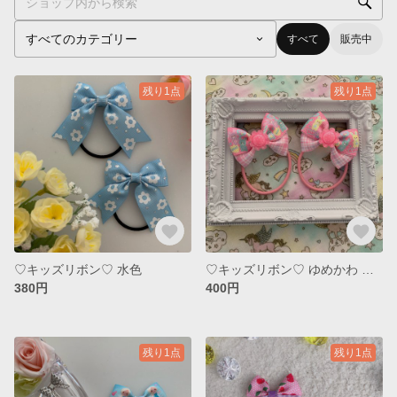
すべて
販売中
残り1点
残り1点
♡キッズリボン♡ 水色
♡キッズリボン♡ ゆめかわ うさぎ
380円
400円
残り1点
残り1点