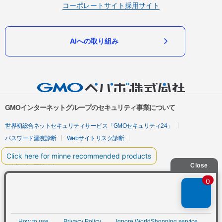
コーポレートサイト
採用サイト
AIへの取り組み
GMOインターネットグループのセキュリティ事業について
世界初総合ネットセキュリティサービス「GMOセキュリティ24」
パスワード漏洩診断
Webサイトリスク診断
セキュリティ相談AIチャットボット
実在証明・盗聴対策
サイバー攻撃対策（GMOサイバーセキュリティ byイエラエ）
サイバー攻撃対策（GMO Flatt Security）
なりすまし対策
セキュリティ事業の軌跡