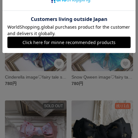
SOLD OUT
残り1点
Cinderella image♡fairy tale series
Snow Qween image♡fairy tale series
780円
780円
SOLD OUT
残り1点