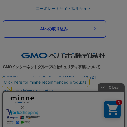
コーポレートサイト
採用サイト
AIへの取り組み
GMOインターネットグループのセキュリティ事業について
世界初総合ネットセキュリティサービス「GMOセキュリティ24」
パスワード漏洩診断
Webサイトリスク診断
セキュリティ相談AIチャットボット
実在証明・盗聴対策
サイバー攻撃対策（GMOサイバーセキュリティ byイエラエ）
サイバー攻撃対策（GMO Flatt Security）
なりすまし対策
セキュリティ事業の軌跡