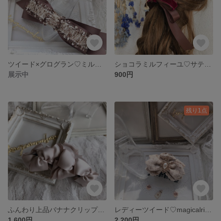
ツイード×グログラン♡ミルフィーユリボンヘアアクセサリー
ショコラミルフィーユ♡サテン×ベルベットたらりんリボンヘアアクセサリー
展示中
900円
残り1点
ふんわり上品バナナクリップ♡カナリマリボン
レディーツイード♡magicalribbonヘアアクセサリー
1,600円
2,200円