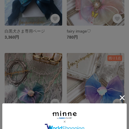
白黒犬さま専用ページ
fairy image♡
3,360円
780円
残り1点
Ariel image♡
Mermaid image♡fairy tale series
展示中
780円