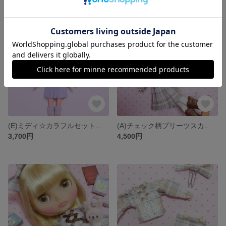
残り1点
(E)ミディ☆カラフルセット ミディブライス ARomantic
(A)チェック柄プリーツスカートセット 1/6サイズ ARomantic
3,700円
4,500円