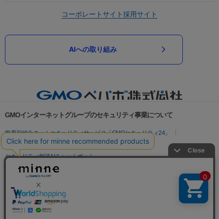
コーポレートサイト
採用サイト
AIへの取り組み
GMOインターネットグループのセキュリティ事業について
世界初総合ネットセキュリティサービス「GMOセキュリティ24」
パスワード漏洩診断
Webサイトリスク診断
セキュリティ相談AIチャットボット
実在証明・盗聴対策
サイバー攻撃対策（GMOサイバーセキュリティ byイエラエ）
サイバー攻撃対策（GMO Flatt Security）
なりすまし対策
セキュリティ事業の軌跡