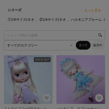
シリーズ
もっと見る
79
点
39
点
28
点
①1/6サイズ(ネオブライス・リカちゃん)
②1/6サイズ(ネオブライス・リカちゃん)
ハルモニアブルーム
すべて
販売中
SOLD OUT
ストライプコーデ5点セット (1/6サイズ) ブライス ARomantic
ハルモニア ラブリーチェックセット(チョコミント) ARomantic