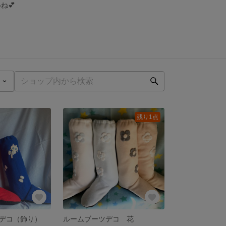
ね💕
残り1点
デコ（飾り）
ルームブーツデコ 花