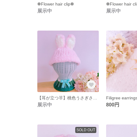
❁Flower hair clip❁
❁Flower hair cl
展示中
展示中
【耳が立つ🐰】桃色うさぎさんのニット帽
Filigree earring
展示中
800円
SOLD OUT