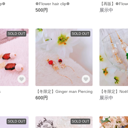
ip❁
❁Flower hair clip❁
【再販】❁Flower 
500円
展示中
SOLD OUT
SOLD OUT
s
【冬限定】Ginger man Piercing
【冬限定】Noël
600円
展示中
SOLD OUT
SOLD OUT