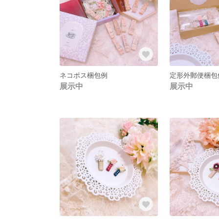
ネコポス梱包例
定形外郵便梱包
展示中
展示中