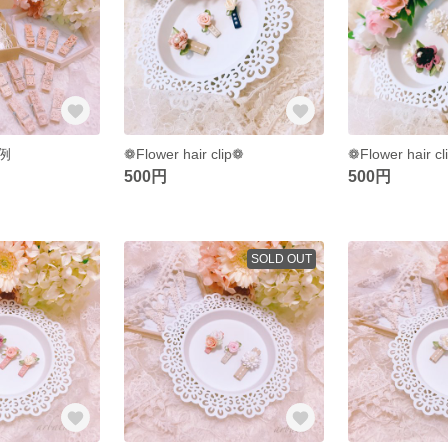
例
❁Flower hair clip❁
❁Flower hair c
500円
500円
SOLD OUT