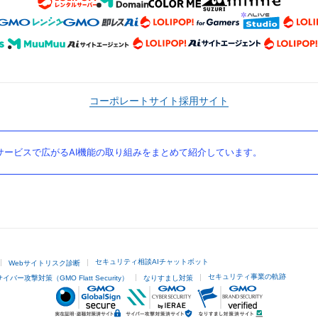
コーポレートサイト
採用サイト
ービスで広がるAI機能の取り組みをまとめて紹介しています。
セキュリティ相談AIチャットボット
Webサイトリスク診断
セキュリティ事業の軌跡
サイバー攻撃対策（GMO Flatt Security）
なりすまし対策