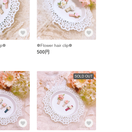
lip❁
❁Flower hair clip❁
500円
SOLD OUT