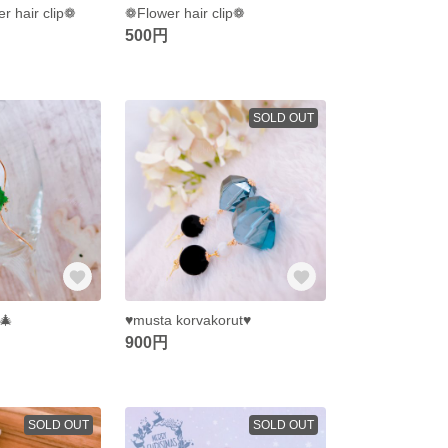
hair clip❁
❁Flower hair clip❁
500円
SOLD OUT
🎄
♥musta korvakorut♥
900円
SOLD OUT
SOLD OUT