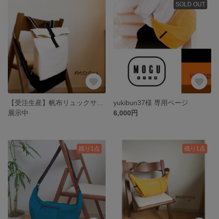
SOLD OUT
【受注生産】帆布リュックサック☆アイボリー×ブラック
yukibun37様 専用ページ
展示中
6,000円
残り1点
残り1点