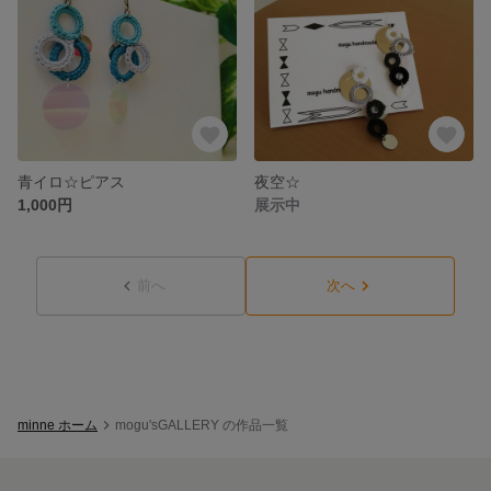
青イロ☆ピアス
夜空☆
1,000円
展示中
前へ
次へ
minne ホーム
mogu'sGALLERY の作品一覧