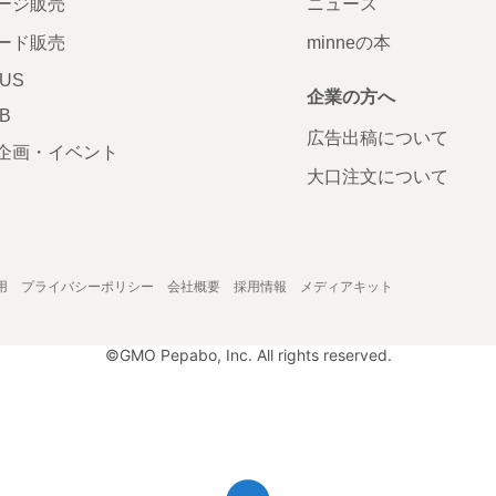
ージ販売
ニュース
ード販売
minneの本
LUS
企業の方へ
AB
広告出稿について
企画・イベント
大口注文について
用
プライバシーポリシー
会社概要
採用情報
メディアキット
©GMO Pepabo, Inc. All rights reserved.