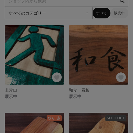
すべて
販売中
非常口
和食 看板
展示中
展示中
残り1点
SOLD OUT