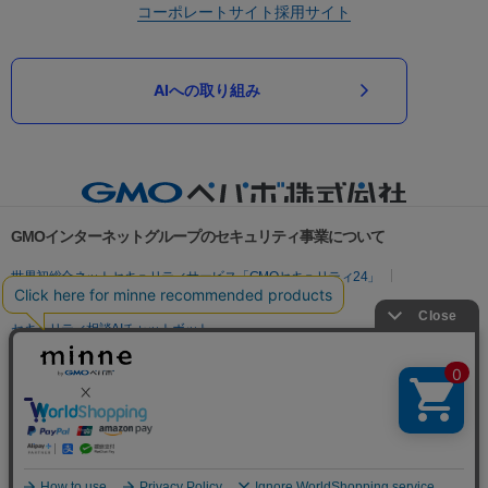
コーポレートサイト
採用サイト
AIへの取り組み
GMOインターネットグループのセキュリティ事業について
世界初総合ネットセキュリティサービス「GMOセキュリティ24」
パスワード漏洩診断
Webサイトリスク診断
セキュリティ相談AIチャットボット
実在証明・盗聴対策
サイバー攻撃対策（GMOサイバーセキュリティ byイエラエ）
サイバー攻撃対策（GMO Flatt Security）
なりすまし対策
セキュリティ事業の軌跡