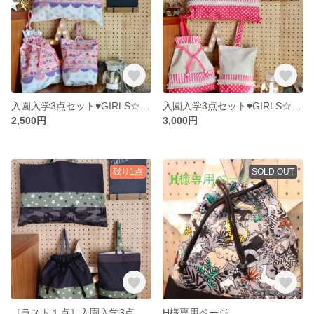
入園入学3点セット♥GIRLS☆ピンクマカロン×切り替えドット
入園入学3点セット♥GIRLS☆大きなリボンとオフホワイト×切り替えショッキングピンク柄
2,500円
3,000円
残り1点
SOLD OUT
［ラスト１点］入園入学3点セット☘BOYS☆ダークグレー×切り替え迷彩スター
H様専用ページ