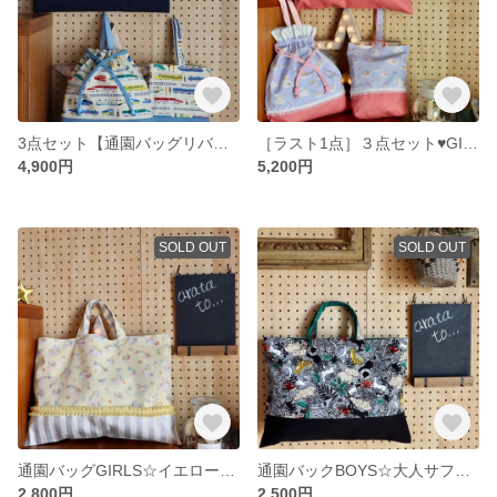
3点セット【通園バッグリバーシブル】☘BOYS☆新幹線ライトブルー×切り替えネイビー＆ライトブルー
［ラスト1点］３点セット♥GIRLS☆パープルユニコーン柄×切り替えピンク
4,900円
5,200円
SOLD OUT
SOLD OUT
通園バッグGIRLS☆イエローユニコーン柄×切り替え縦ストライプ
通園バックBOYS☆大人サファリ柄×切り替えブラック
2,800円
2,500円