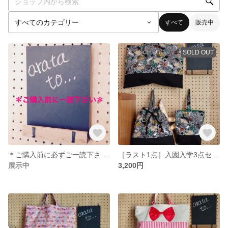
すべて
販売中
SOLD OUT
＊ご購入前に必ずご一読下さい＊
［ラスト1点］入園入学3点セット☘BOYS☆大人サファリ柄×切り替えブラック
展示中
3,200円