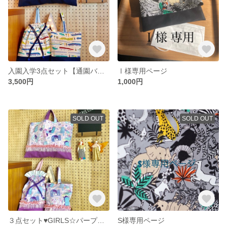
入園入学3点セット【通園バッグリバーシブル】☘BOYS☆新幹線ライトブルー×切り替えネイビー
Ⅰ様専用ページ
3,500円
1,000円
SOLD OUT
SOLD OUT
３点セット♥GIRLS☆パープルユニコーン柄×切り替えパープル
S様専用ページ