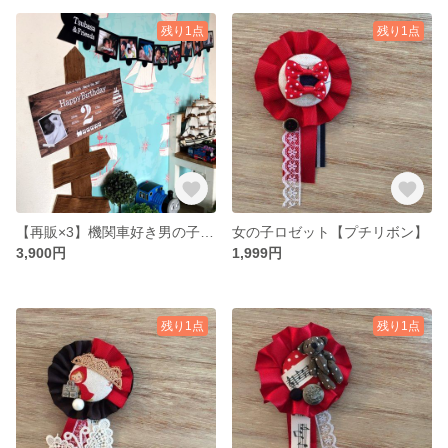
残り1点
残り1点
【再販×3】機関車好き男の子の誕生日飾りつけ。誕生日ポスターと機関車ガーランド
女の子ロゼット【プチリボン】
3,900円
1,999円
残り1点
残り1点