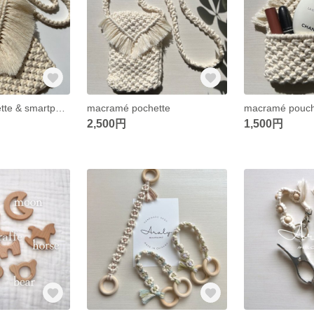
macramé pochette & smartphone shoulder
macramé pochette
macramé pouc
2,500円
1,500円