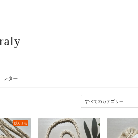
raly
レター
残り1点