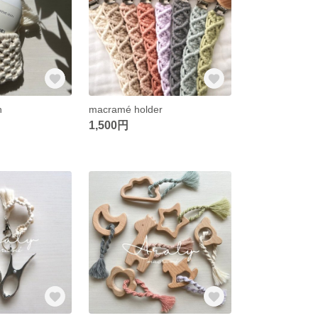
h
macramé holder
1,500円