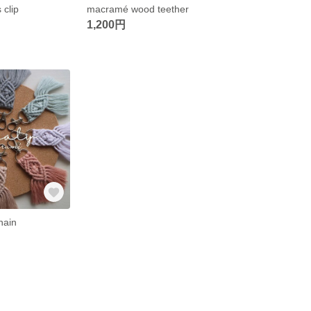
clip
macramé wood teether
1,200円
hain