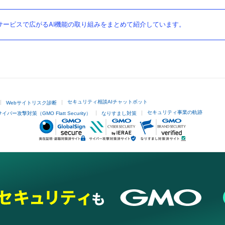
ービスで広がるAI機能の取り組みをまとめて紹介しています。
セキュリティ相談AIチャットボット
Webサイトリスク診断
セキュリティ事業の軌跡
サイバー攻撃対策（GMO Flatt Security）
なりすまし対策