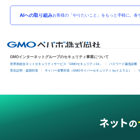
AIへの取り組み
お客様の「やりたいこと」をもっと手軽に。各サ
GMOインターネットグループのセキュリティ事業について
世界初総合ネットセキュリティサービス「GMOセキュリティ24」
パスワード漏洩診断
実在証明・盗聴対策
サイバー攻撃対策（GMOサイバーセキュリティ byイエラエ）