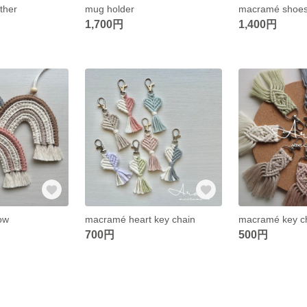
ther
mug holder
macramé shoes 
1,700円
1,400円
ow
macramé heart key chain
macramé key c
700円
500円