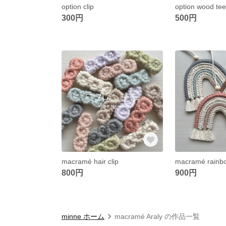
option clip
option wood tee
300円
500円
macramé hair clip
macramé rainb
800円
900円
minne ホーム
macramé Araly の作品一覧