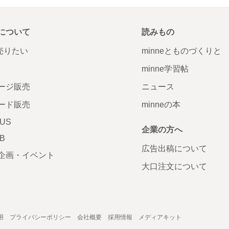
について
読みもの
で売りたい
minneとものづくりと
minne学習帖
ージ販売
ニュース
ード販売
minneの本
LUS
企業の方へ
AB
広告出稿について
企画・イベント
大口注文について
用
プライバシーポリシー
会社概要
採用情報
メディアキット