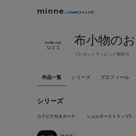
布小物のお店
プレゼントラッピング無料🫧
作品一覧
シリーズ
プロフィール
シリーズ
17
点
6
点
カラビナ付きポーチ
ショルダーストラップ30mm③