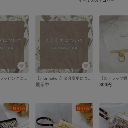
【information】ラッピングについて
【information】金具変更について
展示中
300円
残り1点
残り1点