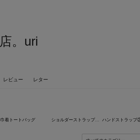
。uri
レビュー
レター
0
点
52
点
1
巾着トートバッグ
ショルダーストラップ（25mm幅）②
ハンドストラップ