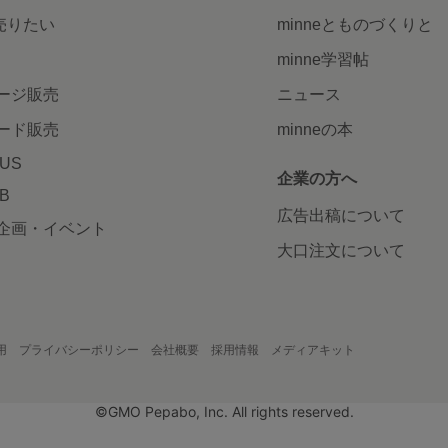
で売りたい
minneとものづくりと
minne学習帖
ージ販売
ニュース
ード販売
minneの本
LUS
企業の方へ
AB
広告出稿について
企画・イベント
大口注文について
用
プライバシーポリシー
会社概要
採用情報
メディアキット
©GMO Pepabo, Inc. All rights reserved.