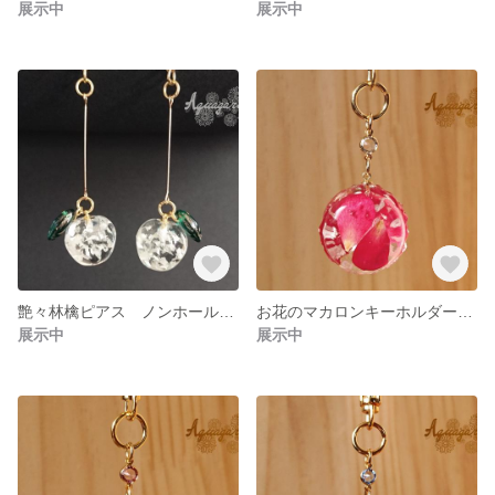
展示中
展示中
艶々林檎ピアス ノンホールピアス 白
お花のマカロンキーホルダー ミニ薔薇
展示中
展示中