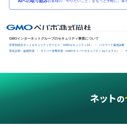
AIへの取り組み
お客様の「やりたいこと」をもっと手軽に。各サ
GMOインターネットグループのセキュリティ事業について
世界初総合ネットセキュリティサービス「GMOセキュリティ24」
パスワード漏洩診断
実在証明・盗聴対策
サイバー攻撃対策（GMOサイバーセキュリティ byイエラエ）