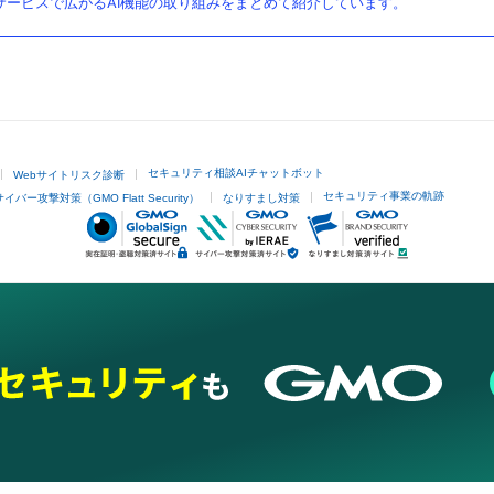
ービスで広がるAI機能の取り組みをまとめて紹介しています。
セキュリティ相談AIチャットボット
Webサイトリスク診断
セキュリティ事業の軌跡
サイバー攻撃対策（GMO Flatt Security）
なりすまし対策