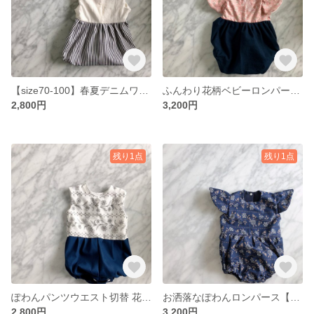
【size70-100】春夏デニムワンピースウエスト切替
ふんわり花柄ベビーロンパース＊60-80size
2,800円
3,200円
残り1点
残り1点
ぽわんパンツウエスト切替 花柄ロンパース＊60-80size
お洒落なぽわんロンパース【60-80】
2,800円
3,200円