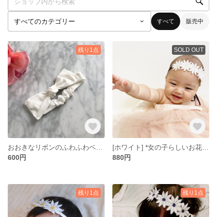
すべて
販売中
残り1点
SOLD OUT
おおきなリボンのふわふわベビーヘアバンド
[ホワイト] *女の子らしいお花のベビーヘアバンド*ギフト無料
600円
880円
残り1点
残り1点