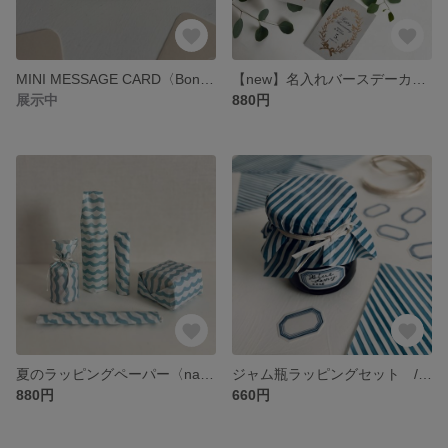
MINI MESSAGE CARD〈Bonjour〉白箔押し
【new】名入れバースデーカード〈箔押しリース〉 BirthdayまたはAnniversary
展示中
880円
夏のラッピングペーパー〈nami〉 20枚 A4サイズ
ジャム瓶ラッピングセット / ペーパー＆シール＆紙紐 各5枚
880円
660円