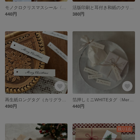
モノクロクリスマスシール〈聖夜の星空〉10枚
活版印刷と耳付き和紙のクリスマスミニカード〈聖夜の星空〉
440円
380円
再生紙ロングタグ（カリグラフィーChristmas）16枚
箔押しミニWHITEタグ〈MerryChristmas〉12枚
490円
440円
残り1点