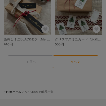
箔押しミニBLACKタグ〈MerryChristmas〉12枚
クリスマスミニカード〈水彩画クリスマスツリー〉5枚
440円
550円
前へ
次へ
minne ホーム
APPLEGG の作品一覧