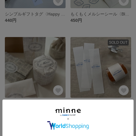
シンプルギフトタグ〈Happy Valentine〉16枚
もくもくメルシーシール〈Blue〉
440円
450円
SOLD OUT
オーバルMerciシール〈花束〉5枚組
ラッピング帯 〈petit cadeau〉⌇ ブルー10枚 リソグラフ印刷
480円
550円
SOLD OUT
SOLD OUT