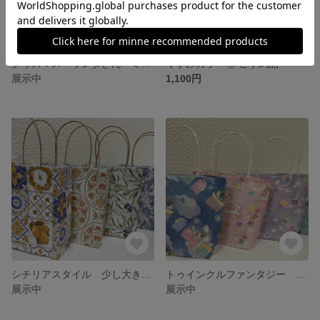
クリスマス サンタさん ミニ紙袋
くすみカラー① ご予約品
展示中
1,100円
シチリアスタイル 少し大きめ紙袋
トゥインクルファンタジー 少し大きめ紙袋
展示中
展示中