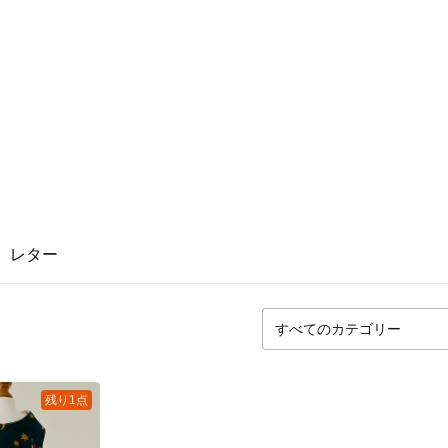
1
レター
残り1点