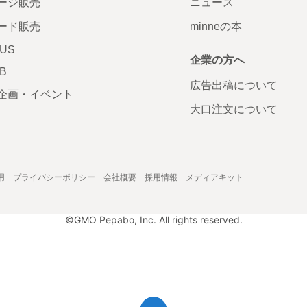
ージ販売
ニュース
ード販売
minneの本
LUS
企業の方へ
AB
広告出稿について
企画・イベント
大口注文について
用
プライバシーポリシー
会社概要
採用情報
メディアキット
©GMO Pepabo, Inc. All rights reserved.