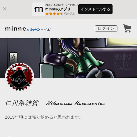
お買いものがもっとお得に
minneのアプリ
インストールする
3
万件以上
ログイン
仁川路雑貨 Nikawaxi Accessories
2019年頃には売り始めると思われます。