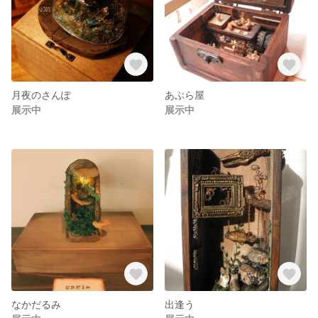
月夜のさんぽ
あぶら屋
展示中
展示中
なかだるみ
出逢う