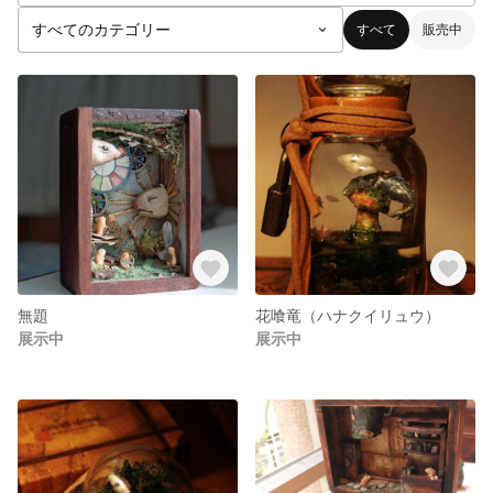
すべて
販売中
無題
花喰竜（ハナクイリュウ）
展示中
展示中