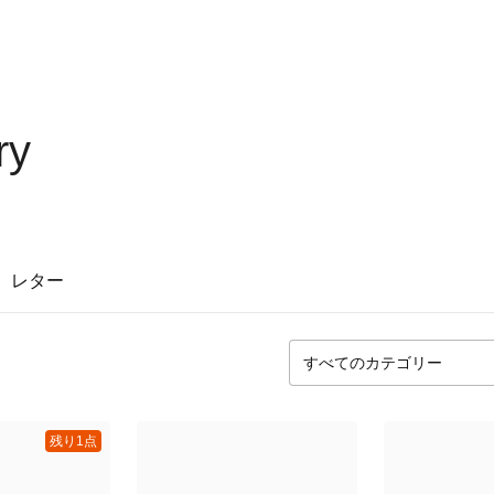
ry
レター
残り1点