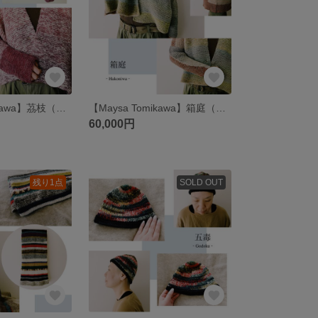
【Maysa Tomikawa】茘枝（手編みのマタギカーディガン）
【Maysa Tomikawa】箱庭（手編みのマタギカーディガン）
60,000円
残り1点
SOLD OUT