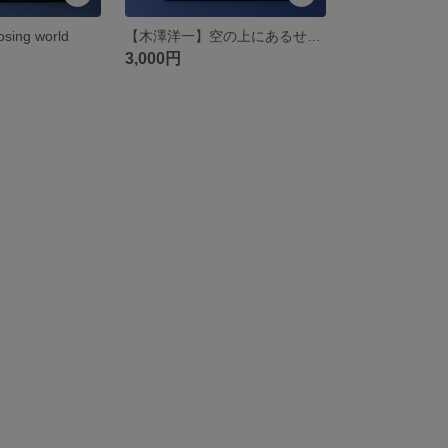
ng world
【木澤洋一】空の上にあるせんべいみたいに薄い大地で、 ネズミとトカゲに似た生き物が大好きな、非常に臭くて非常に体に悪い黒くてつぶつぶの小さな食べ物を、（以下略）
3,000円