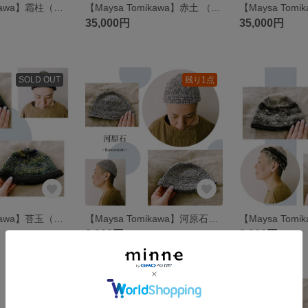
【Maysa Tomikawa】霜柱（手編みのマタギカーディガン）
【Maysa Tomikawa】赤土 （手編みのブランケットB/かだんシリーズ）
35,000円
35,000円
SOLD OUT
残り1点
【Maysa Tomikawa】苔玉（てつむぎ糸のニット帽I）
【Maysa Tomikawa】河原石（引き揃え糸のニット帽H）
8,000円
8,000円
残り1点
残り1点