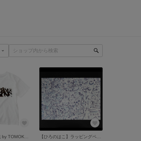
【書道家 石井誠 by TOMOKO】生は生たりえるか を纏うⅠ
【ひろのはこ】ラッピングペーパー「リビング」２枚セット