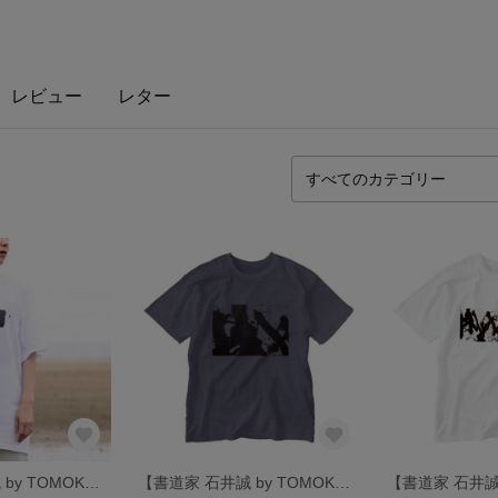
レビュー
レター
【書道家 石井誠 by TOMOKO】「一」 絶筆 を纏う
【書道家 石井誠 by TOMOKO】筆跡 生は生たりえるか を纏うⅡ