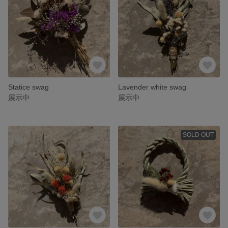
Statice swag
Lavender white swag
展示中
展示中
SOLD OUT