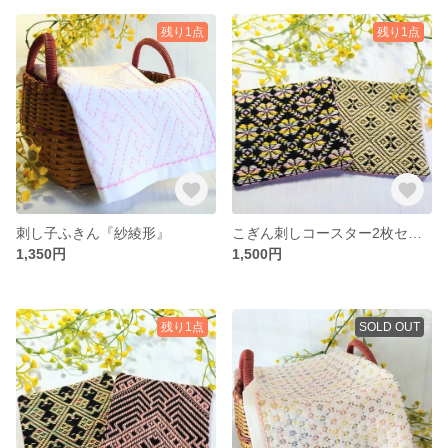
残り1点
残り1点
刺し子ふきん『紗綾形』
こぎん刺しコースター2枚セット『華』
1,350円
1,500円
残り1点
SOLD OUT