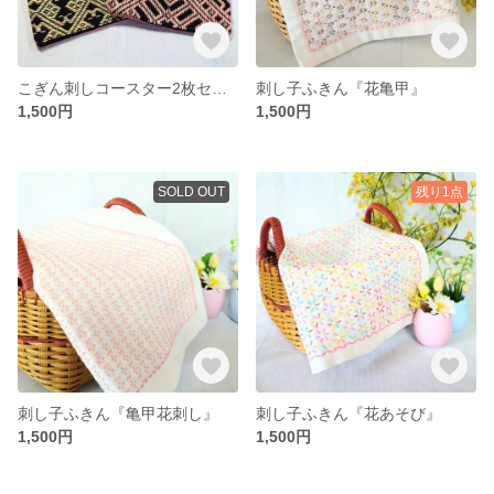
こぎん刺しコースター2枚セット『猫』
刺し子ふきん『花亀甲』
1,500円
1,500円
SOLD OUT
残り1点
刺し子ふきん『亀甲花刺し』
刺し子ふきん『花あそび』
1,500円
1,500円