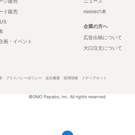
ージ販売
ニュース
ード販売
minneの本
LUS
企業の方へ
AB
広告出稿について
企画・イベント
大口注文について
用
プライバシーポリシー
会社概要
採用情報
メディアキット
©GMO Pepabo, Inc. All rights reserved.